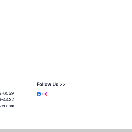
Follow Us >>
9-6559
3-4432
ver.com