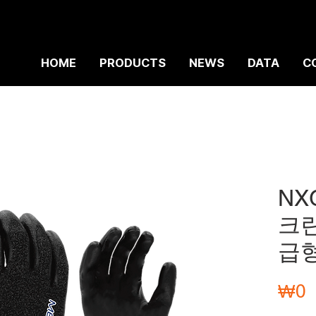
HOME
PRODUCTS
NEWS
DATA
C
NX
크
급형
₩0