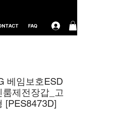
ONTACT
FAQ
G 베임보호ESD
린룸제전장갑_고
 [PES8473D]
가
격