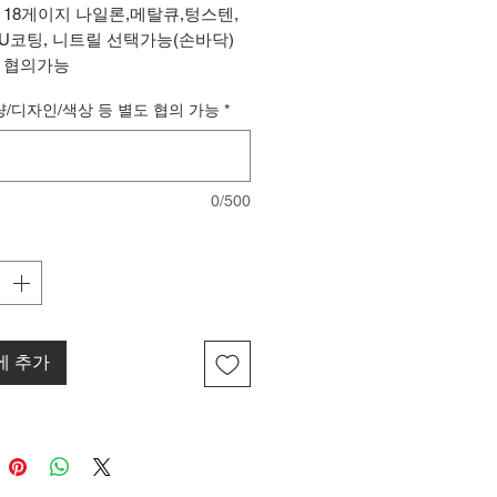
: 18게이지 나일론,메탈큐,텅스텐,
 PU코팅, 니트릴 선택가능(손바닥)
: 협의가능
: 협의가능
량/디자인/색상 등 별도 협의 가능
*
0/500
에 추가