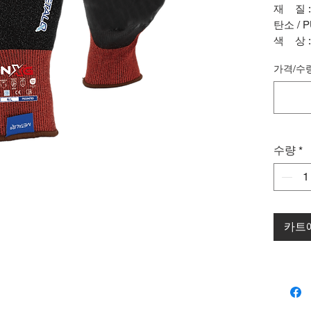
재 질 
탄소 /
색 상 
사이즈 
가격/수
수량
*
카트