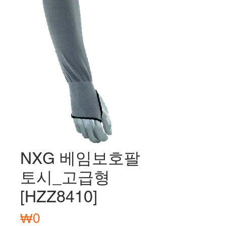
NXG 베임보호팔
토시_고급형
[HZZ8410]
가
₩0