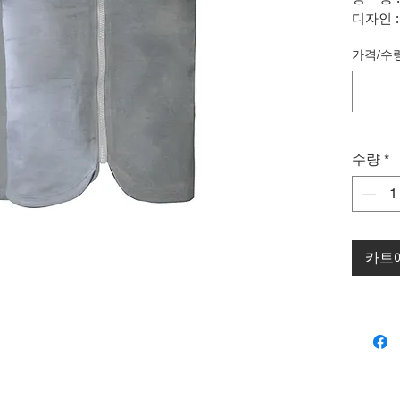
디자인 
사이즈 
가격/수
수량
*
카트