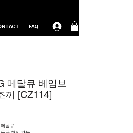
ONTACT
FAQ
G 메탈큐 베임보
조끼 [CZ114]
가
격
: 메탈큐
: 등급 협의 가능