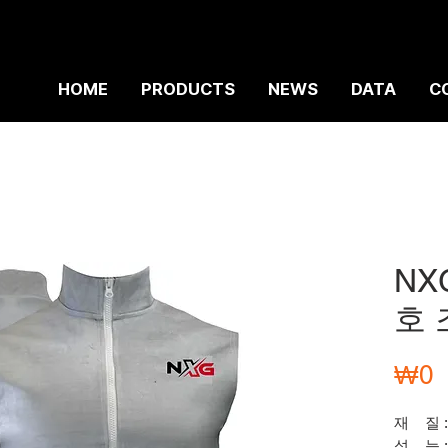
HOME
PRODUCTS
NEWS
DATA
C
NX
호 
₩0
재 질 
성 능 