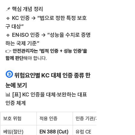
📌 핵심 개념 정리
🔹 
KC 인증
 → “법으로 정한 특정 보호
구 대상”
🔹 
EN·ISO 인증
 → “성능을 수치로 증명
하는 국제 기준”
👉 
안전관리자는 ‘법적 인증 + 성능 인증’을 
함께 판단
해야 합니다.
③
 위험요인별 KC 대체 인증 종류 한
눈에 보기
📊 [표] KC 인증을 대체·보완하는 대표 
인증 체계
보호 위험
적용 인증
인증 기관/기준
베임(절단)
EN 388 (Cut)
유럽 CE