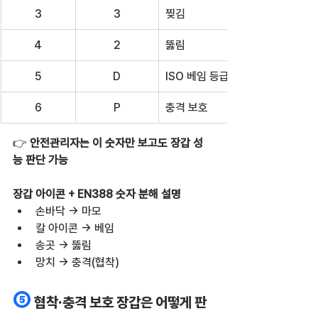
3
3
찢김
4
2
뚫림
5
D
ISO 베임 등급
6
P
충격 보호
👉 
안전관리자는 이 숫자만 보고도 장갑 성
능 판단 가능
장갑 아이콘 + EN388 숫자 분해 설명
손바닥 → 마모
칼 아이콘 → 베임
송곳 → 뚫림
망치 → 충격(협착)
⑤
 협착·충격 보호 장갑은 어떻게 판